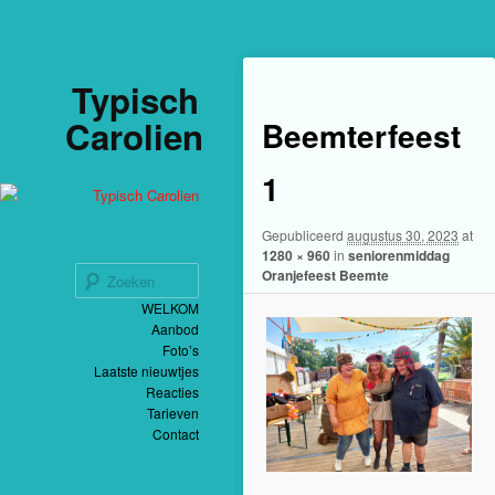
Afbeelding
← Vorige
Typisch
Carolien
Beemterfeest
1
Gepubliceerd
augustus 30, 2023
at
1280 × 960
in
seniorenmiddag
Zoeken
Oranjefeest Beemte
Spring
Hoofdmenu
WELKOM
naar
Aanbod
de
primaire
Foto’s
inhoud
Laatste nieuwtjes
Reacties
Tarieven
Contact