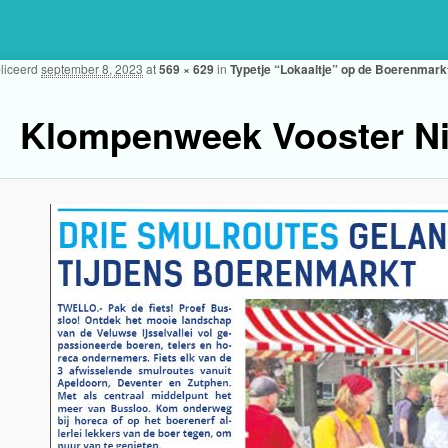
liceerd
september 8, 2023
at
569 × 629
in
Typetje “Lokaaltje” op de Boerenmarkt
Klompenweek Vooster N