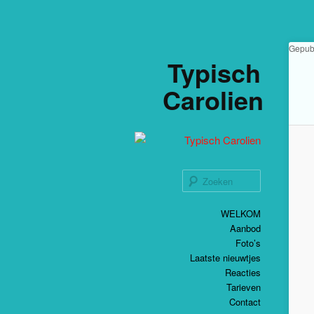
Gepub
Typisch
Carolien
Zoeken
Spring
Hoofdmenu
WELKOM
naar
Aanbod
de
primaire
Foto’s
inhoud
Laatste nieuwtjes
Reacties
Tarieven
Contact