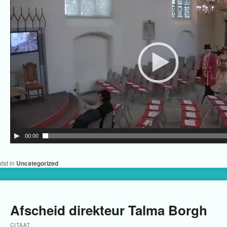
00:00
tst in
Uncategorized
Afscheid direkteur Talma Borgh
CITAAT