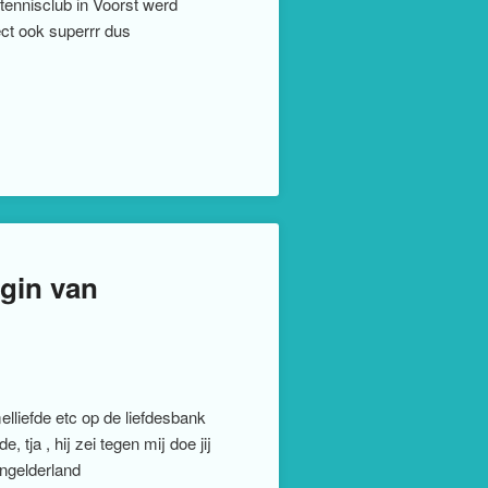
 tennisclub in Voorst werd
ect ook superrr dus
gin van
lliefde etc op de liefdesbank
tja , hij zei tegen mij doe jij
ngelderland