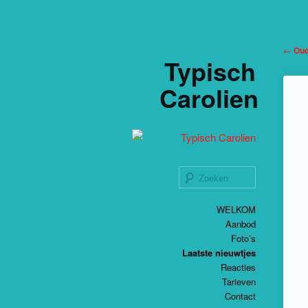
Beric
←
Oud
Typisch
Carolien
Zoeken
Spring
Spring
Hoofdmenu
WELKOM
naar
naar
Aanbod
de
de
primaire
secundaire
Foto’s
inhoud
inhoud
Laatste nieuwtjes
Reacties
Tarieven
Contact