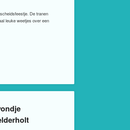
fscheidsfeestje. De tranen
aal leuke weetjes over een
vondje
lderholt