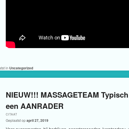
tst in
Uncategorized
NIEUW!!! MASSAGETEAM Typisch 
een AANRADER
CITAAT
Geplaatst op
april 27, 2019
Voor evenementen, bij bedrijven, secretaressedag, kerstcadeau, 