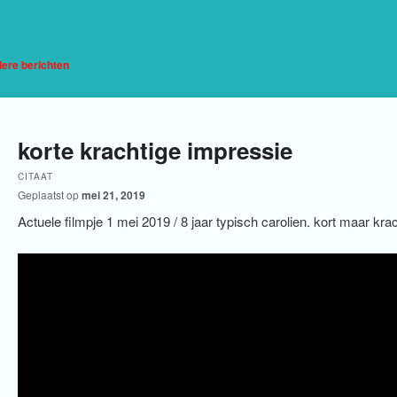
htnavigatie
ere berichten
korte krachtige impressie
CITAAT
Geplaatst op
mei 21, 2019
Actuele filmpje 1 mei 2019 / 8 jaar typisch carolien. kort maar kra