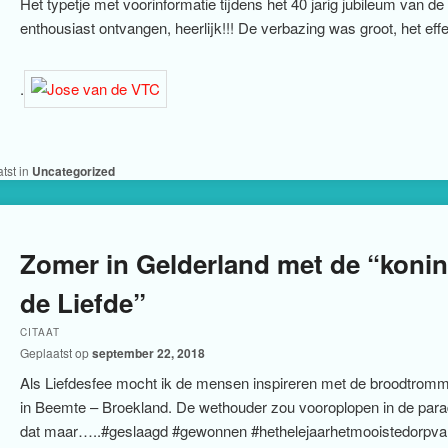
Het typetje met voorinformatie tijdens het 40 jarig jubileum van de
enthousiast ontvangen, heerlijk!!! De verbazing was groot, het eff
.
tst in
Uncategorized
Zomer in Gelderland met de “konin
de Liefde”
CITAAT
Geplaatst op
september 22, 2018
Als Liefdesfee mocht ik de mensen inspireren met de broodtromme
in Beemte – Broekland. De wethouder zou vooroplopen in de parade, 
dat maar…..#geslaagd #gewonnen #hethelejaarhetmooistedorpva