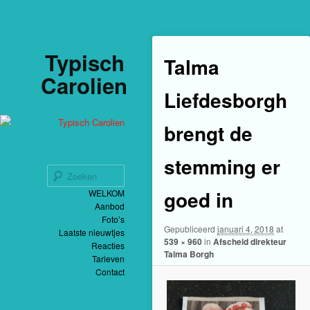
Af
Typisch
Talma
Carolien
Liefdesborgh
brengt de
stemming er
Zoeken
Spring
goed in
Hoofdmenu
WELKOM
naar
Aanbod
de
primaire
Foto’s
inhoud
Gepubliceerd
januari 4, 2018
at
Laatste nieuwtjes
539 × 960
in
Afscheid direkteur
Reacties
Talma Borgh
Tarieven
Contact